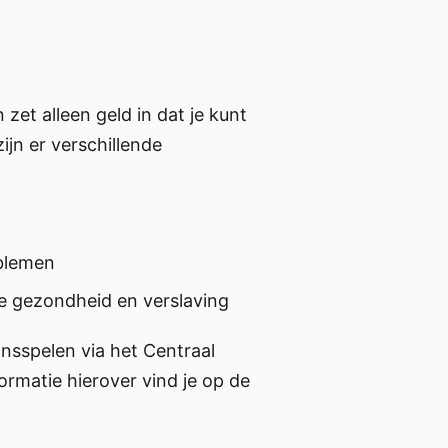
zet alleen geld in dat je kunt
ijn er verschillende
oblemen
le gezondheid en verslaving
ansspelen via het Centraal
ormatie hierover vind je op de