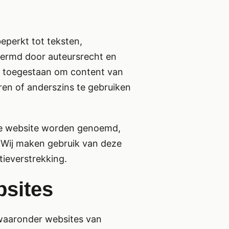
m
beperkt tot teksten,
chermd door auteursrecht en
et toegestaan om content van
ren of anderszins te gebruiken
ze website worden genoemd,
. Wij maken gebruik van deze
tieverstrekking.
bsites
 waaronder websites van