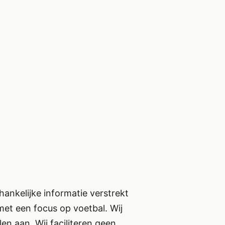
hankelijke informatie verstrekt
et een focus op voetbal. Wij
n aan. Wij faciliteren geen