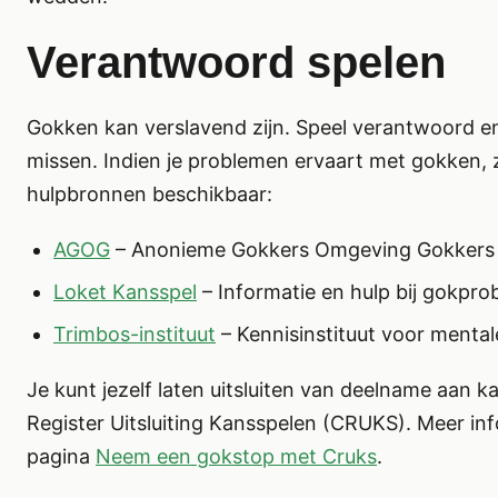
Verantwoord spelen
Gokken kan verslavend zijn. Speel verantwoord en 
missen. Indien je problemen ervaart met gokken, z
hulpbronnen beschikbaar:
AGOG
– Anonieme Gokkers Omgeving Gokkers
Loket Kansspel
– Informatie en hulp bij gokpr
Trimbos-instituut
– Kennisinstituut voor menta
Je kunt jezelf laten uitsluiten van deelname aan k
Register Uitsluiting Kansspelen (CRUKS). Meer inf
pagina
Neem een gokstop met Cruks
.