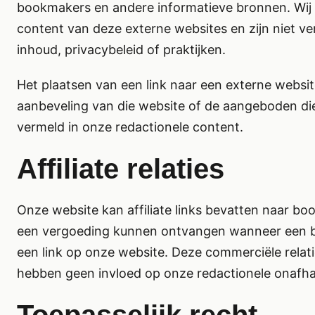
bookmakers en andere informatieve bronnen. Wij
content van deze externe websites en zijn niet v
inhoud, privacybeleid of praktijken.
Het plaatsen van een link naar een externe websi
aanbeveling van die website of de aangeboden die
vermeld in onze redactionele content.
Affiliate relaties
Onze website kan affiliate links bevatten naar bo
een vergoeding kunnen ontvangen wanneer een be
een link op onze website. Deze commerciële relat
hebben geen invloed op onze redactionele onafhan