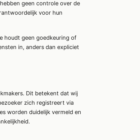
 hebben geen controle over de
erantwoordelijk voor hun
te houdt geen goedkeuring of
nsten in, anders dan expliciet
okmakers. Dit betekent dat wij
zoeker zich registreert via
ies worden duidelijk vermeld en
kelijkheid.