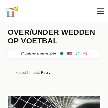
OVER/UNDER WEDDEN
OP VOETBAL
Updated augustus 2026
18+
Failed to load.
Retry