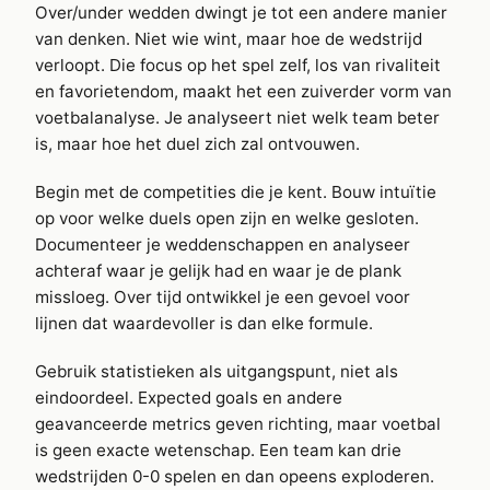
Over/under wedden dwingt je tot een andere manier
van denken. Niet wie wint, maar hoe de wedstrijd
verloopt. Die focus op het spel zelf, los van rivaliteit
en favorietendom, maakt het een zuiverder vorm van
voetbalanalyse. Je analyseert niet welk team beter
is, maar hoe het duel zich zal ontvouwen.
Begin met de competities die je kent. Bouw intuïtie
op voor welke duels open zijn en welke gesloten.
Documenteer je weddenschappen en analyseer
achteraf waar je gelijk had en waar je de plank
missloeg. Over tijd ontwikkel je een gevoel voor
lijnen dat waardevoller is dan elke formule.
Gebruik statistieken als uitgangspunt, niet als
eindoordeel. Expected goals en andere
geavanceerde metrics geven richting, maar voetbal
is geen exacte wetenschap. Een team kan drie
wedstrijden 0-0 spelen en dan opeens exploderen.