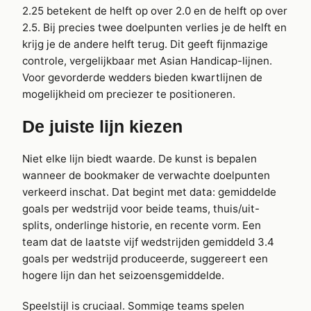
2.25 betekent de helft op over 2.0 en de helft op over
2.5. Bij precies twee doelpunten verlies je de helft en
krijg je de andere helft terug. Dit geeft fijnmazige
controle, vergelijkbaar met Asian Handicap-lijnen.
Voor gevorderde wedders bieden kwartlijnen de
mogelijkheid om preciezer te positioneren.
De juiste lijn kiezen
Niet elke lijn biedt waarde. De kunst is bepalen
wanneer de bookmaker de verwachte doelpunten
verkeerd inschat. Dat begint met data: gemiddelde
goals per wedstrijd voor beide teams, thuis/uit-
splits, onderlinge historie, en recente vorm. Een
team dat de laatste vijf wedstrijden gemiddeld 3.4
goals per wedstrijd produceerde, suggereert een
hogere lijn dan het seizoensgemiddelde.
Speelstijl is cruciaal. Sommige teams spelen