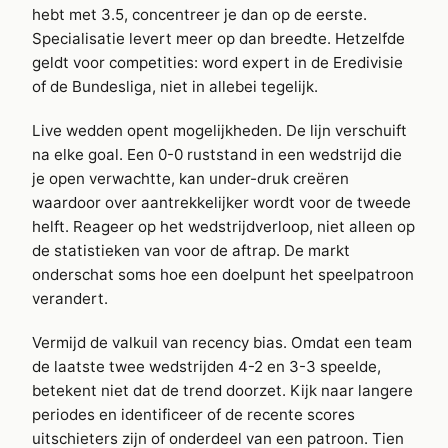
hebt met 3.5, concentreer je dan op de eerste.
Specialisatie levert meer op dan breedte. Hetzelfde
geldt voor competities: word expert in de Eredivisie
of de Bundesliga, niet in allebei tegelijk.
Live wedden opent mogelijkheden. De lijn verschuift
na elke goal. Een 0-0 ruststand in een wedstrijd die
je open verwachtte, kan under-druk creëren
waardoor over aantrekkelijker wordt voor de tweede
helft. Reageer op het wedstrijdverloop, niet alleen op
de statistieken van voor de aftrap. De markt
onderschat soms hoe een doelpunt het speelpatroon
verandert.
Vermijd de valkuil van recency bias. Omdat een team
de laatste twee wedstrijden 4-2 en 3-3 speelde,
betekent niet dat de trend doorzet. Kijk naar langere
periodes en identificeer of de recente scores
uitschieters zijn of onderdeel van een patroon. Tien