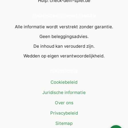
Hulp: check-dein-spiel.de
JURIDISCHE VERMELDINGEN
Alle informatie wordt verstrekt zonder garantie.
Geen beleggingsadvies.
De inhoud kan verouderd zijn.
Wedden op eigen verantwoordelijkheid.
INFORMATIE
Cookiebeleid
Juridische informatie
Over ons
Privacybeleid
Sitemap