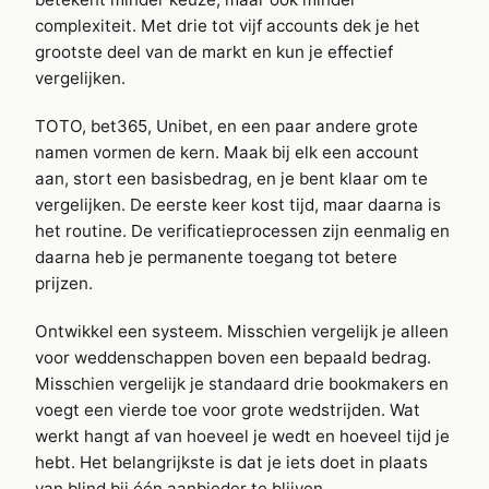
complexiteit. Met drie tot vijf accounts dek je het
grootste deel van de markt en kun je effectief
vergelijken.
TOTO, bet365, Unibet, en een paar andere grote
namen vormen de kern. Maak bij elk een account
aan, stort een basisbedrag, en je bent klaar om te
vergelijken. De eerste keer kost tijd, maar daarna is
het routine. De verificatieprocessen zijn eenmalig en
daarna heb je permanente toegang tot betere
prijzen.
Ontwikkel een systeem. Misschien vergelijk je alleen
voor weddenschappen boven een bepaald bedrag.
Misschien vergelijk je standaard drie bookmakers en
voegt een vierde toe voor grote wedstrijden. Wat
werkt hangt af van hoeveel je wedt en hoeveel tijd je
hebt. Het belangrijkste is dat je iets doet in plaats
van blind bij één aanbieder te blijven.