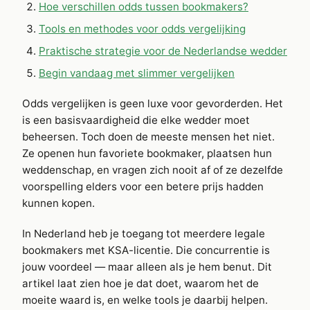
Hoe verschillen odds tussen bookmakers?
Tools en methodes voor odds vergelijking
Praktische strategie voor de Nederlandse wedder
Begin vandaag met slimmer vergelijken
Odds vergelijken is geen luxe voor gevorderden. Het
is een basisvaardigheid die elke wedder moet
beheersen. Toch doen de meeste mensen het niet.
Ze openen hun favoriete bookmaker, plaatsen hun
weddenschap, en vragen zich nooit af of ze dezelfde
voorspelling elders voor een betere prijs hadden
kunnen kopen.
In Nederland heb je toegang tot meerdere legale
bookmakers met KSA-licentie. Die concurrentie is
jouw voordeel — maar alleen als je hem benut. Dit
artikel laat zien hoe je dat doet, waarom het de
moeite waard is, en welke tools je daarbij helpen.