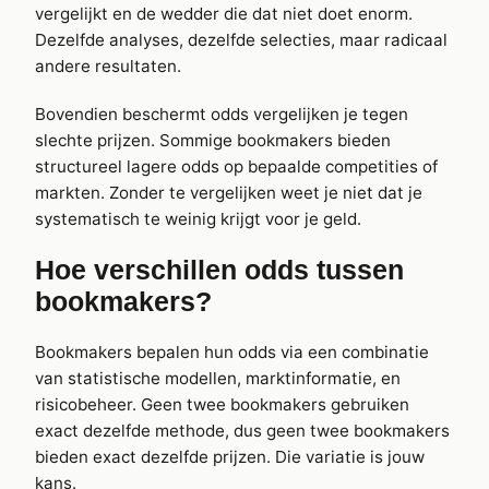
vergelijkt en de wedder die dat niet doet enorm.
Dezelfde analyses, dezelfde selecties, maar radicaal
andere resultaten.
Bovendien beschermt odds vergelijken je tegen
slechte prijzen. Sommige bookmakers bieden
structureel lagere odds op bepaalde competities of
markten. Zonder te vergelijken weet je niet dat je
systematisch te weinig krijgt voor je geld.
Hoe verschillen odds tussen
bookmakers?
Bookmakers bepalen hun odds via een combinatie
van statistische modellen, marktinformatie, en
risicobeheer. Geen twee bookmakers gebruiken
exact dezelfde methode, dus geen twee bookmakers
bieden exact dezelfde prijzen. Die variatie is jouw
kans.