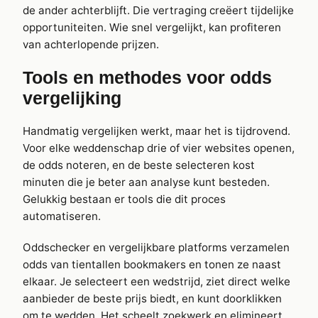
de ander achterblijft. Die vertraging creëert tijdelijke
opportuniteiten. Wie snel vergelijkt, kan profiteren
van achterlopende prijzen.
Tools en methodes voor odds
vergelijking
Handmatig vergelijken werkt, maar het is tijdrovend.
Voor elke weddenschap drie of vier websites openen,
de odds noteren, en de beste selecteren kost
minuten die je beter aan analyse kunt besteden.
Gelukkig bestaan er tools die dit proces
automatiseren.
Oddschecker en vergelijkbare platforms verzamelen
odds van tientallen bookmakers en tonen ze naast
elkaar. Je selecteert een wedstrijd, ziet direct welke
aanbieder de beste prijs biedt, en kunt doorklikken
om te wedden. Het scheelt zoekwerk en elimineert