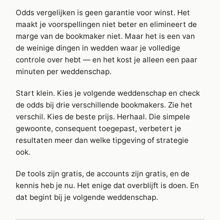
Odds vergelijken is geen garantie voor winst. Het
maakt je voorspellingen niet beter en elimineert de
marge van de bookmaker niet. Maar het is een van
de weinige dingen in wedden waar je volledige
controle over hebt — en het kost je alleen een paar
minuten per weddenschap.
Start klein. Kies je volgende weddenschap en check
de odds bij drie verschillende bookmakers. Zie het
verschil. Kies de beste prijs. Herhaal. Die simpele
gewoonte, consequent toegepast, verbetert je
resultaten meer dan welke tipgeving of strategie
ook.
De tools zijn gratis, de accounts zijn gratis, en de
kennis heb je nu. Het enige dat overblijft is doen. En
dat begint bij je volgende weddenschap.