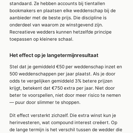
standaard. Ze hebben accounts bij tientallen
bookmakers en plaatsen elke weddenschap bij de
aanbieder met de beste prijs. Die discipline is
onderdeel van waarom ze winstgevend zijn.
Recreatieve wedders kunnen hetzelfde principe
toepassen op kleinere schaal.
Het effect op je langetermijnresultaat
Stel dat je gemiddeld €50 per weddenschap inzet en
500 weddenschappen per jaar plaatst. Als je door
odds te vergelijken gemiddeld 3% betere prijzen
krijgt, betekent dat €750 extra per jaar. Niet door
beter te voorspellen, niet door meer risico te nemen
— puur door slimmer te shoppen.
Dit effect versterkt zichzelf. Die extra winst kun je
herinvesteren, wat compound interest creëert. Op
de lange termijn is het verschil tussen de wedder die