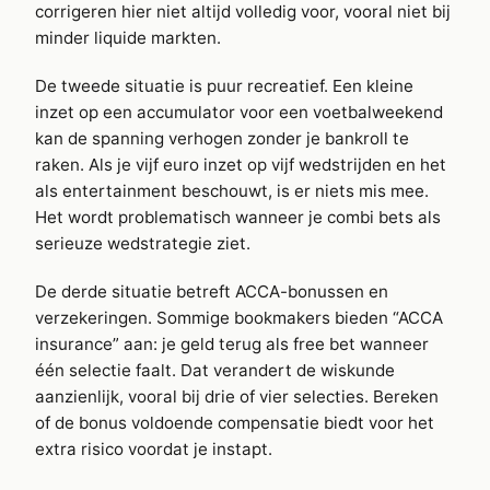
corrigeren hier niet altijd volledig voor, vooral niet bij
minder liquide markten.
De tweede situatie is puur recreatief. Een kleine
inzet op een accumulator voor een voetbalweekend
kan de spanning verhogen zonder je bankroll te
raken. Als je vijf euro inzet op vijf wedstrijden en het
als entertainment beschouwt, is er niets mis mee.
Het wordt problematisch wanneer je combi bets als
serieuze wedstrategie ziet.
De derde situatie betreft ACCA-bonussen en
verzekeringen. Sommige bookmakers bieden “ACCA
insurance” aan: je geld terug als free bet wanneer
één selectie faalt. Dat verandert de wiskunde
aanzienlijk, vooral bij drie of vier selecties. Bereken
of de bonus voldoende compensatie biedt voor het
extra risico voordat je instapt.