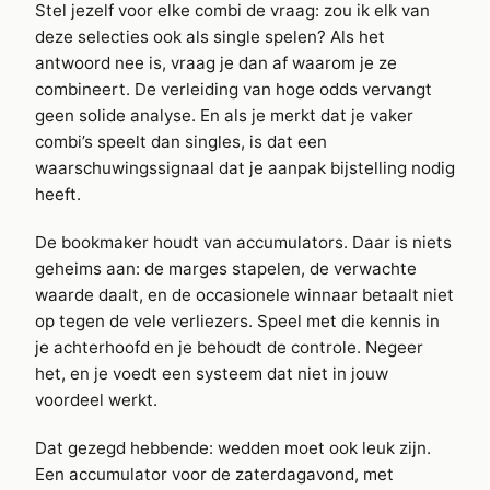
Stel jezelf voor elke combi de vraag: zou ik elk van
deze selecties ook als single spelen? Als het
antwoord nee is, vraag je dan af waarom je ze
combineert. De verleiding van hoge odds vervangt
geen solide analyse. En als je merkt dat je vaker
combi’s speelt dan singles, is dat een
waarschuwingssignaal dat je aanpak bijstelling nodig
heeft.
De bookmaker houdt van accumulators. Daar is niets
geheims aan: de marges stapelen, de verwachte
waarde daalt, en de occasionele winnaar betaalt niet
op tegen de vele verliezers. Speel met die kennis in
je achterhoofd en je behoudt de controle. Negeer
het, en je voedt een systeem dat niet in jouw
voordeel werkt.
Dat gezegd hebbende: wedden moet ook leuk zijn.
Een accumulator voor de zaterdagavond, met